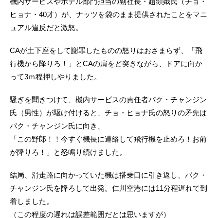
機内サービスやホテル部門担当の副社長・趙顕娥氏（チョ・
ヒョナ・40才）が、ナッツを袋のまま提供されたことをマニ
ュアル違反だと激怒。
CAが土下座をして謝罪したものの怒りはおさまらず、「飛
行機から降りろ！」とCAの肩をど突きながら、ドアに向か
って3ｍ程押しやりました。
騒ぎを聞きつけて、機内サービスの責任者パク・チャンジン
氏（男性）が駆け付けると、チョ・ヒョナ氏の怒りの矛先は
パク・チャンジン氏に向き、
「この野郎！！今すぐ機長に連絡して飛行機を止めろ！お前
が降りろ！」と怒鳴り続けました。
結局、滑走路に向かっていた機は搭乗口に引き返し、パク・
チャンジン氏を降ろして出発。仁川空港には11分程遅れて到
着しました。
（この程度の遅れは誤差範囲だとは思いますが）