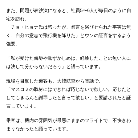
また、問題が表沙汰になると、社員5〜6人が毎日のように自
宅を訪れ、
「チョ・ヒョナ氏は怒ったが、暴言を浴びせられた事実は無
く、自分の意志で飛行機を降りた」とウソの証言をするよう
強要。
「私が受けた侮辱や恥ずかしめは、経験したことの無い人に
は決して分からないだろう」と語っています。
現場を目撃した乗客も、大韓航空から電話で、
「マスコミの取材にはできれば応じないで欲しい。応じたと
してもきちんと謝罪したと言って欲しい」と要請されたと証
言しています。
乗客は、機内の雰囲気が最悪にままのフライトで、不快きわ
まりなかったと語っています。