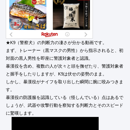
★K9（警察犬）の判断力の凄さが分かる動画です。
まず、トレーナー（黒マスクの男性）から指示されると、初
対面の黒人男性を即座に警護対象者と認識。
暴漢役を含め、複数の人が次々と頭を撫ぜたり、警護対象者
と握手をしたりしますが、K9は伏せの姿勢のまま。
しかし、暴漢役がナイフを取り出した瞬間に腕に咬みつきま
す。
暴漢役の防護服を認識している（怪しんでいる）点はあるで
しょうが、武器や攻撃行動を察知する判断力とそのスピード
に驚嘆します。