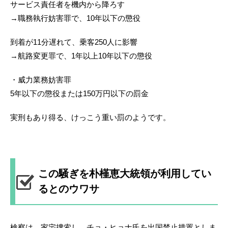
サービス責任者を機内から降ろす
→職務執行妨害罪で、10年以下の懲役
到着が11分遅れて、乗客250人に影響
→航路変更罪で、1年以上10年以下の懲役
・威力業務妨害罪
5年以下の懲役または150万円以下の罰金
実刑もあり得る、けっこう重い罰のようです。
この騒ぎを朴槿恵大統領が利用してい
るとのウワサ
検察は、家宅捜索し、チョ・ヒョナ氏を出国禁止措置としま