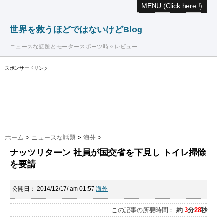
MENU (Click here !)
世界を救うほどではないけどBlog
ニュースな話題とモータースポーツ時々レビュー
スポンサードリンク
ホーム
>
ニュースな話題
>
海外
>
ナッツリターン 社員が国交省を下見し トイレ掃除
を要請
公開日：
2014/12/17/ am 01:57
海外
この記事の所要時間：
約
3
分
28
秒