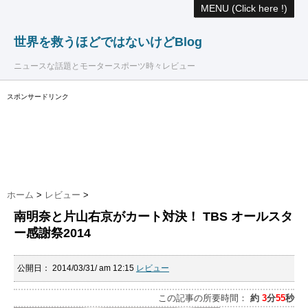
MENU (Click here !)
世界を救うほどではないけどBlog
ニュースな話題とモータースポーツ時々レビュー
スポンサードリンク
ホーム
>
レビュー
>
南明奈と片山右京がカート対決！ TBS オールスタ
ー感謝祭2014
公開日：
2014/03/31/ am 12:15
レビュー
この記事の所要時間：
約
3
分
55
秒