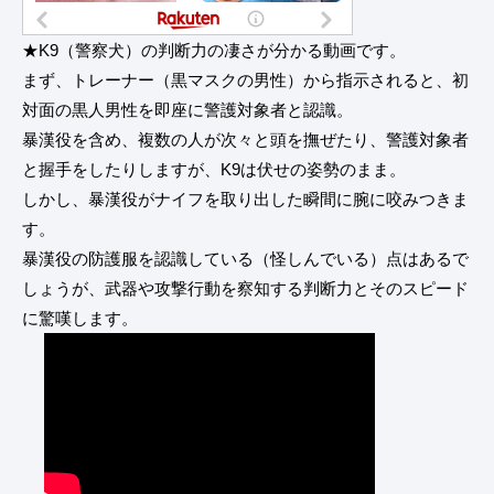
★K9（警察犬）の判断力の凄さが分かる動画です。
まず、トレーナー（黒マスクの男性）から指示されると、初
対面の黒人男性を即座に警護対象者と認識。
暴漢役を含め、複数の人が次々と頭を撫ぜたり、警護対象者
と握手をしたりしますが、K9は伏せの姿勢のまま。
しかし、暴漢役がナイフを取り出した瞬間に腕に咬みつきま
す。
暴漢役の防護服を認識している（怪しんでいる）点はあるで
しょうが、武器や攻撃行動を察知する判断力とそのスピード
に驚嘆します。