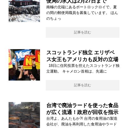
便局の求人は2月27日まで
南極の北端にあるポートロックロイで、夏
の間の郵便局職員を募集しています。 ほん
のちょっ
記事を読む
スコットランド独立 エリザベ
ス女王もアメリカも反対の立場
18日に住民投票を控えたスコットランド独
立運動。 キャメロン首相は、先週に
記事を読む
台湾で廃油ラードを使った食品
が広く流通！政府が回収を指示
台湾よ、あんたもか?! 台湾の食用油の製造
会社が、廃油を再利用した食用油やラード