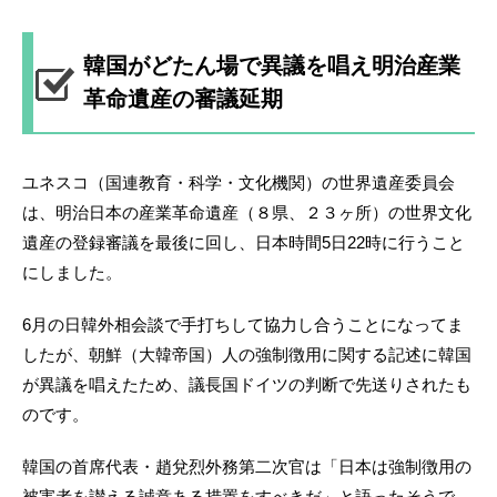
韓国がどたん場で異議を唱え明治産業
革命遺産の審議延期
ユネスコ（国連教育・科学・文化機関）の世界遺産委員会
は、明治日本の産業革命遺産（８県、２３ヶ所）の世界文化
遺産の登録審議を最後に回し、日本時間5日22時に行うこと
にしました。
6月の日韓外相会談で手打ちして協力し合うことになってま
したが、朝鮮（大韓帝国）人の強制徴用に関する記述に韓国
が異議を唱えたため、議長国ドイツの判断で先送りされたも
のです。
韓国の首席代表・趙兌烈外務第二次官は「日本は強制徴用の
被害者を讃える誠意ある措置をすべきだ」と語ったそうで