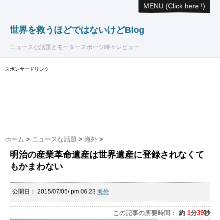
MENU (Click here !)
世界を救うほどではないけどBlog
ニュースな話題とモータースポーツ時々レビュー
スポンサードリンク
ホーム
>
ニュースな話題
>
海外
>
明治の産業革命遺産は世界遺産に登録されなくて
もかまわない
公開日：
2015/07/05/ pm 06:23
海外
この記事の所要時間：
約
1
分
39
秒