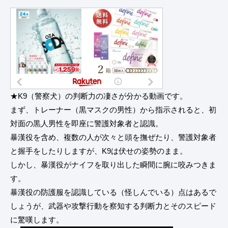
★K9（警察犬）の判断力の凄さが分かる動画です。
まず、トレーナー（黒マスクの男性）から指示されると、初
対面の黒人男性を即座に警護対象者と認識。
暴漢役を含め、複数の人が次々と頭を撫ぜたり、警護対象者
と握手をしたりしますが、K9は伏せの姿勢のまま。
しかし、暴漢役がナイフを取り出した瞬間に腕に咬みつきま
す。
暴漢役の防護服を認識している（怪しんでいる）点はあるで
しょうが、武器や攻撃行動を察知する判断力とそのスピード
に驚嘆します。