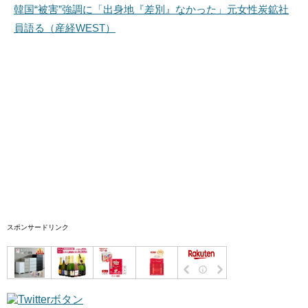
韓国“被害”強調に「出身地『差別』なかった」元女性炭鉱社
員語る（産経WEST）
スポンサードリンク