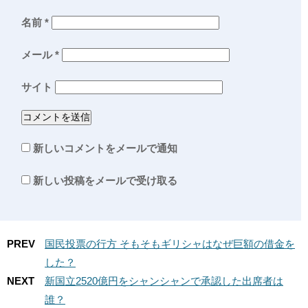
名前
*
メール
*
サイト
新しいコメントをメールで通知
新しい投稿をメールで受け取る
PREV
国民投票の行方 そもそもギリシャはなぜ巨額の借金を
した？
NEXT
新国立2520億円をシャンシャンで承認した出席者は
誰？