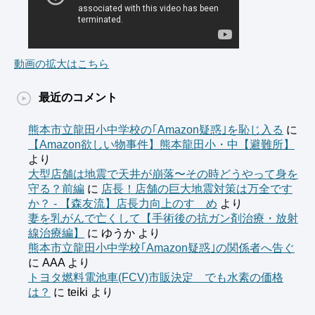
動画の拡大はこちら
最近のコメント
熊本市立龍田小中学校の｢Amazon疑惑｣を恥じ入る
に
【Amazon欲しい物事件】熊本龍田小・中【避難所】
より
大型店舗は地震で天井が崩落〜その時どうやって身を
守る？前編
に
店長！店舗の巨大地震対策は万全です
か？ - 【森友流】店長力向上のすゝめ
より
妻を乳がんで亡くして【手術後の抗ガン剤治療・放射
線治療編】
に
ゆうか
より
熊本市立龍田小中学校｢Amazon疑惑｣の関係者へ告ぐ
に
AAA
より
トヨタ燃料電池車(FCV)市販決定 でも水素の価格
は？
に
teiki
より