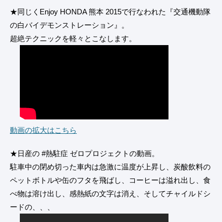
★同じくEnjoy HONDA 熊本 2015で行なわれた『交通機動隊
の白バイデモンストレーション』。
超絶テクニックを軽々とこなします。
動画の拡大はこちら
★日産の #熱駐症 ゼロプロジェクトの動画。
駐車中の閉め切った車内は急激に温度が上昇し、炭酸飲料の
ペットボトルや缶のフタを飛ばし、コーヒーは溢れ出し、食
べ物は溶け出し、感熱紙の文字は消え、そしてチャイルドシ
ードの、、、