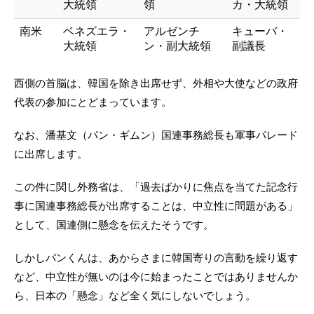
大統領
領
カ・大統領
南米
ベネズエラ・
アルゼンチ
キューバ・
大統領
ン・副大統領
副議長
西側の首脳は、韓国を除き出席せず、外相や大使などの政府
代表の参加にとどまっています。
なお、潘基文（パン・ギムン）国連事務総長も軍事パレード
に出席します。
この件に関し外務省は、「過去ばかりに焦点を当てた記念行
事に国連事務総長が出席することは、中立性に問題がある」
として、国連側に懸念を伝えたそうです。
しかしパンくんは、あからさまに韓国寄りの言動を繰り返す
など、中立性が無いのは今に始まったことではありませんか
ら、日本の「懸念」など全く気にしないでしょう。