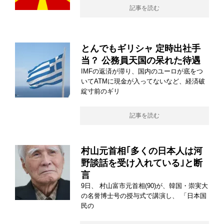
記事を読む
とんでもギリシャ 定時出社手
当？ 公務員天国の呆れた待遇
IMFの返済が滞り、国内のユーロが底をつ
いてATMに現金が入ってないなど、経済破
綻寸前のギリ
記事を読む
村山元首相｢多くの日本人は河
野談話を受け入れている｣と断
言
9日、 村山富市元首相(90)が、韓国・崇実大
の名誉博士号の授与式で講演し、 「日本国
民の