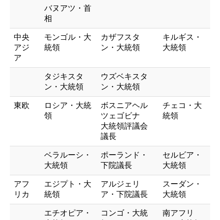
バヌアツ・首
相
中央
モンゴル・大
カザフスタ
キルギス・
アジ
統領
ン・大統領
大統領
ア
タジキスタ
ウズベキスタ
ン・大統領
ン・大統領
東欧
ロシア・大統
ボスニアヘル
チェコ・大
領
ツェゴビナ
統領
大統領評議会
議長
ベラルーシ・
ポーランド・
セルビア・
大統領
下院議長
大統領
アフ
エジプト・大
アルジェリ
スーダン・
リカ
統領
ア・下院議長
大統領
エチオピア・
コンゴ・大統
南アフリ