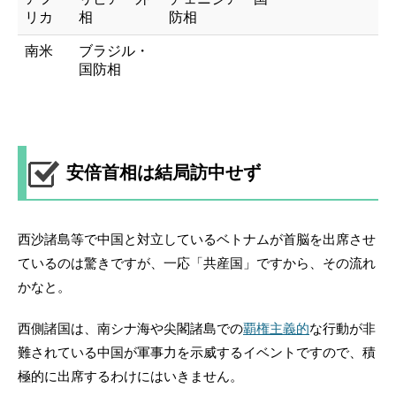
リカ
相
防相
南米
ブラジル・
国防相
安倍首相は結局訪中せず
西沙諸島等で中国と対立しているベトナムが首脳を出席させ
ているのは驚きですが、一応「共産国」ですから、その流れ
かなと。
西側諸国は、南シナ海や尖閣諸島での
覇権主義的
な行動が非
難されている中国が軍事力を示威するイベントですので、積
極的に出席するわけにはいきません。