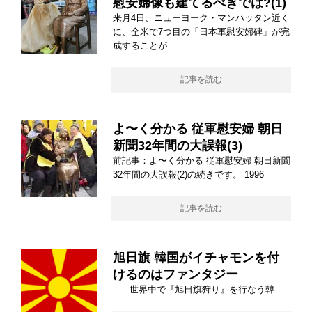
慰安婦像も建てるべきでは?(1)
来月4日、ニューヨーク・マンハッタン近く
に、全米で7つ目の「日本軍慰安婦碑」が完
成することが
記事を読む
よ〜く分かる 従軍慰安婦 朝日
新聞32年間の大誤報(3)
前記事：よ〜く分かる 従軍慰安婦 朝日新聞
32年間の大誤報(2)の続きです。 1996
記事を読む
旭日旗 韓国がイチャモンを付
けるのはファンタジー
世界中で『旭日旗狩り』を行なう韓