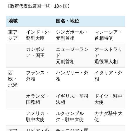
【政府代表出席国一覧・18ヶ国】
地域
国名・地位
東ア
インド・外
シンガポール・
マレーシア・
ジア
務副大臣
元副首相
首相特使
カンボジ
ニュージーラン
オーストラリ
ア・国王
ド
ア
元副首相
退役軍人相
西
フランス・
ハンガリー・外
イタリア・外
欧・
外相
相
相
北米
オランダ・
イギリス・前司
ドイツ・駐中
国務相
法相
大使
アメリカ・
ルクセンブル
カナダ駐中大
駐中大使
ク・駐中大使
使
アフ
リビア・外
チェニジア・国