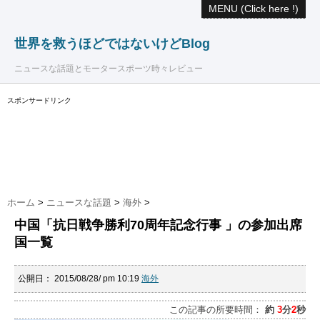
MENU (Click here !)
世界を救うほどではないけどBlog
ニュースな話題とモータースポーツ時々レビュー
スポンサードリンク
ホーム
>
ニュースな話題
>
海外
>
中国「抗日戦争勝利70周年記念行事 」の参加出席
国一覧
公開日：
2015/08/28/ pm 10:19
海外
この記事の所要時間：
約
3
分
2
秒