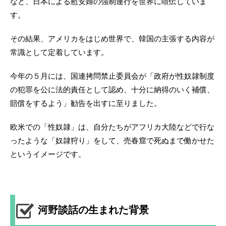
など、日本による慰安婦の強制連行を世界に喧伝していま
す。
その結果、アメリカをはじめ世界で、韓国の主張する内容が
常識として定着しています。
今年の５月には、国連拷問禁止委員会が「政府が性奴隷制度
の犯罪を公に法的責任として認め、十分に納得のいく補償、
賠償をするよう」勧告を出すに至りました。
欧米での「性奴隷」は、自分たちがアフリカ大陸などで行な
ったような「奴隷狩り」をして、売春窟で死ぬまで働かせた
というイメージです。
河野談話の生まれた背景