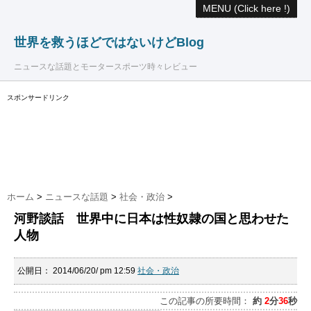
MENU (Click here !)
世界を救うほどではないけどBlog
ニュースな話題とモータースポーツ時々レビュー
スポンサードリンク
ホーム
>
ニュースな話題
>
社会・政治
>
河野談話 世界中に日本は性奴隷の国と思わせた
人物
公開日：
2014/06/20/ pm 12:59
社会・政治
この記事の所要時間：
約
2
分
36
秒