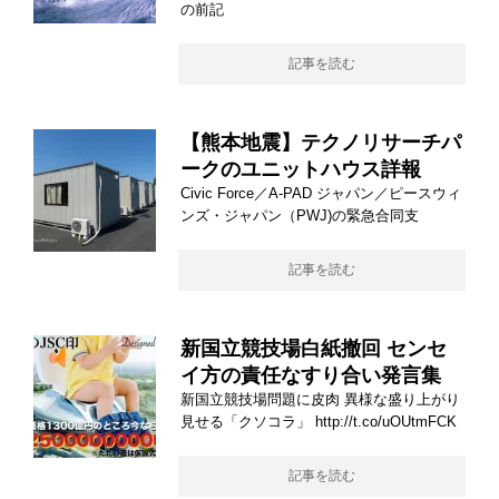
の前記
記事を読む
【熊本地震】テクノリサーチパ
ークのユニットハウス詳報
Civic Force／A-PAD ジャパン／ピースウィ
ンズ・ジャパン（PWJ)の緊急合同支
記事を読む
新国立競技場白紙撤回 センセ
イ方の責任なすり合い発言集
新国立競技場問題に皮肉 異様な盛り上がり
見せる「クソコラ」 http://t.co/uOUtmFCK
記事を読む