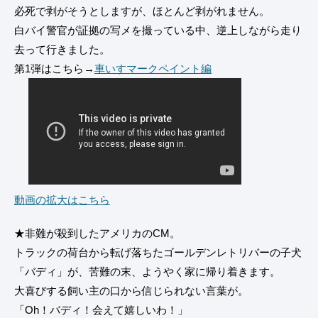
必死で剥がそうとしますが、ほとんど剥がれません。
白バイ警官が証拠の写メを撮っている中、逆上しながら走り
去って行きました。
第1弾はこちら→
車いすマークペイント編
動画の拡大はこちら
★非難が殺到したアメリカのCM。
トラックの荷台から転げ落ちたゴールデンレトリバーの子犬
「バディ」が、苦難の末、ようやく家に帰り着きます。
大喜びする飼い主の口から信じられない言葉が。
「Oh！バディ！会えて嬉しいわ！」