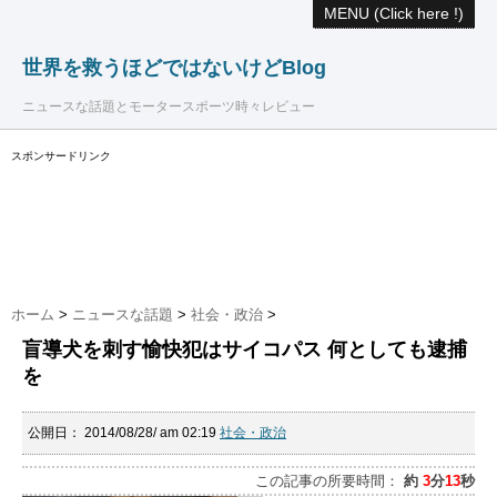
MENU (Click here !)
世界を救うほどではないけどBlog
ニュースな話題とモータースポーツ時々レビュー
スポンサードリンク
ホーム
>
ニュースな話題
>
社会・政治
>
盲導犬を刺す愉快犯はサイコパス 何としても逮捕
を
公開日：
2014/08/28/ am 02:19
社会・政治
この記事の所要時間：
約
3
分
13
秒