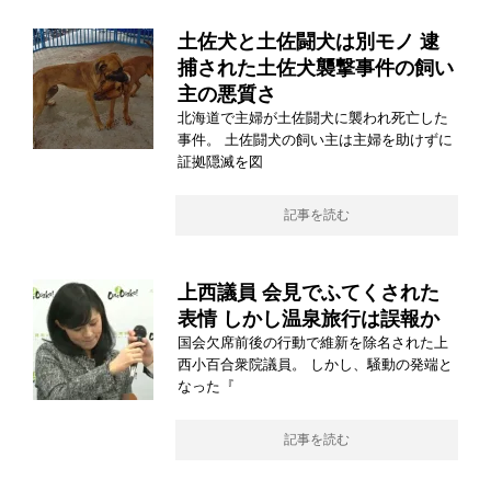
土佐犬と土佐闘犬は別モノ 逮
捕された土佐犬襲撃事件の飼い
主の悪質さ
北海道で主婦が土佐闘犬に襲われ死亡した
事件。 土佐闘犬の飼い主は主婦を助けずに
証拠隠滅を図
記事を読む
上西議員 会見でふてくされた
表情 しかし温泉旅行は誤報か
国会欠席前後の行動で維新を除名された上
西小百合衆院議員。 しかし、騒動の発端と
なった『
記事を読む