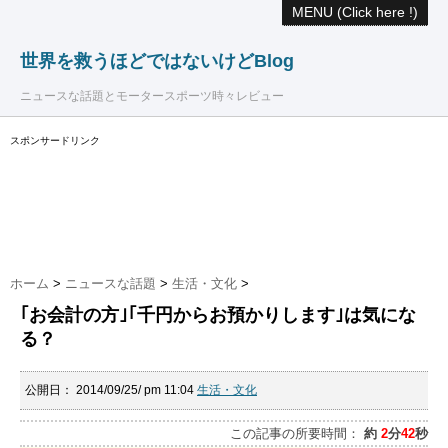
MENU (Click here !)
世界を救うほどではないけどBlog
ニュースな話題とモータースポーツ時々レビュー
スポンサードリンク
ホーム
>
ニュースな話題
>
生活・文化
>
｢お会計の方｣｢千円からお預かりします｣は気にな
る？
公開日：
2014/09/25/ pm 11:04
生活・文化
この記事の所要時間：
約
2
分
42
秒