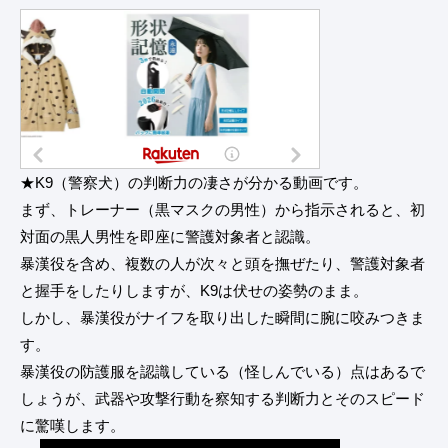
★K9（警察犬）の判断力の凄さが分かる動画です。
まず、トレーナー（黒マスクの男性）から指示されると、初
対面の黒人男性を即座に警護対象者と認識。
暴漢役を含め、複数の人が次々と頭を撫ぜたり、警護対象者
と握手をしたりしますが、K9は伏せの姿勢のまま。
しかし、暴漢役がナイフを取り出した瞬間に腕に咬みつきま
す。
暴漢役の防護服を認識している（怪しんでいる）点はあるで
しょうが、武器や攻撃行動を察知する判断力とそのスピード
に驚嘆します。