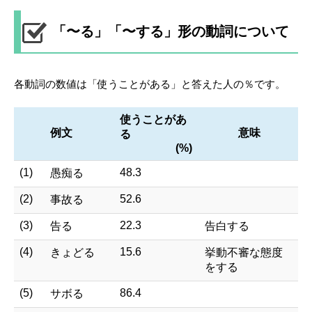
「〜る」「〜する」形の動詞について
各動詞の数値は「使うことがある」と答えた人の％です。
使うことがあ
例文
意味
る
(%)
(1)
48.3
愚痴る
(2)
52.6
事故る
(3)
22.3
告る
告白する
(4)
15.6
きょどる
挙動不審な態度
をする
(5)
86.4
サボる