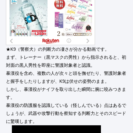
★K9（警察犬）の判断力の凄さが分かる動画です。
まず、トレーナー（黒マスクの男性）から指示されると、初
対面の黒人男性を即座に警護対象者と認識。
暴漢役を含め、複数の人が次々と頭を撫ぜたり、警護対象者
と握手をしたりしますが、K9は伏せの姿勢のまま。
しかし、暴漢役がナイフを取り出した瞬間に腕に咬みつきま
す。
暴漢役の防護服を認識している（怪しんでいる）点はあるで
しょうが、武器や攻撃行動を察知する判断力とそのスピード
に驚嘆します。