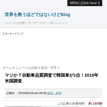
MENU (Click here !)
世界を救うほどではないけどBlog
ニュースな話題とモータースポーツ時々レビュー
スポンサードリンク
ホーム
>
ニュースな話題
>
経済・科学
>
マジか？自動車品質調査で韓国車が1位！2015年
米国調査
公開日：
2015/06/18/ pm 06:06
経済・科学
この記事の所要時間：
約
2
分
5
秒