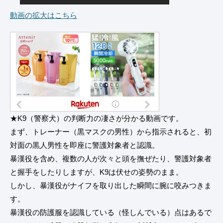
動画の拡大はこちら
★K9（警察犬）の判断力の凄さが分かる動画です。
まず、トレーナー（黒マスクの男性）から指示されると、初
対面の黒人男性を即座に警護対象者と認識。
暴漢役を含め、複数の人が次々と頭を撫ぜたり、警護対象者
と握手をしたりしますが、K9は伏せの姿勢のまま。
しかし、暴漢役がナイフを取り出した瞬間に腕に咬みつきま
す。
暴漢役の防護服を認識している（怪しんでいる）点はあるで