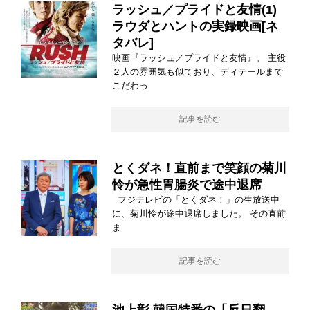
ラッシュ／プライドと友情(1)
ラウダとハントの実録映画[ネ
タバレ]
映画『ラッシュ／プライドと友情』。 主役
２人の雰囲気も似ており、ディテールまで
こだわっ
記事を読む
とくダネ！直前まで笑顔の菊川
怜が急性胃腸炎で途中退席
フジテレビの「とくダネ！」の生放送中
に、菊川怜が途中退席しました。 その直前
ま
記事を読む