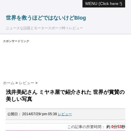
MENU (Click here !)
世界を救うほどではないけどBlog
ニュースな話題とモータースポーツ時々レビュー
スポンサードリンク
ホーム
>
レビュー
>
浅井美紀さん ミヤネ屋で紹介された 世界が賞賛の
美しい写真
公開日：
2014/07/29/ pm 05:38
レビュー
この記事の所要時間：
約
0
分
53
秒