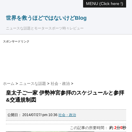
MENU (Click here !)
世界を救うほどではないけどBlog
ニュースな話題とモータースポーツ時々レビュー
スポンサードリンク
ホーム
>
ニュースな話題
>
社会・政治
>
皇太子ご一家 伊勢神宮参拝のスケジュールと参拝
&交通規制図
公開日：
2014/07/27/ pm 10:36
社会・政治
この記事の所要時間：
約
2
分
0
秒