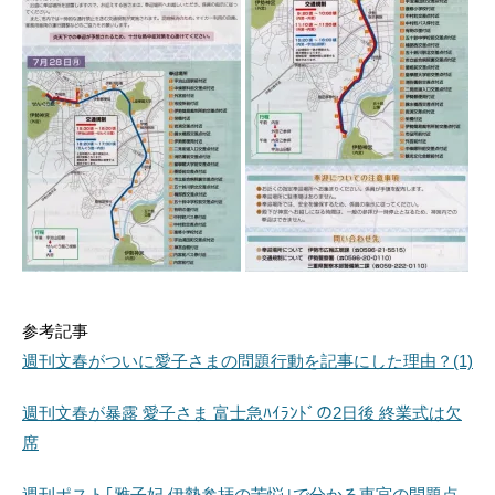
参考記事
週刊文春がついに愛子さまの問題行動を記事にした理由？(1)
週刊文春が暴露 愛子さま 富士急ﾊｲﾗﾝﾄﾞの2日後 終業式は欠
席
週刊ポスト｢雅子妃 伊勢参拝の苦悩｣で分かる東宮の問題点