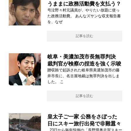
うままに政務活動費を支払う？
号泣野々村元議員が、やりたい放題に使っ
た政務活動費。 あんなズサンな収支報告書
を、なぜ
記事を読む
岐阜・美濃加茂市長無罪判決
裁判官が検察の捏造を強く示唆
贈収賄で起訴された岐阜県美濃加茂市の藤
井市長に、名古屋地裁は無罪判決を出しま
した。 こ
記事を読む
皇太子ご一家 公務をさぼった
日にスキー旅行出発で非難囂々
23日から毎年恒例の「長野県奥志賀スキー