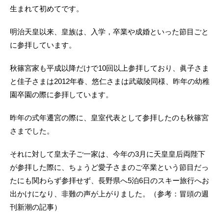
生まれて初めてです。
明治天皇以来、皇族は、入学，卒業や成婚といった節目ごと
に参拝しています。
秋篠宮家も平成以降だけで10回以上参拝しており、眞子さま
と佳子さまは2012年春、悠仁さまは武蔵陵同様、昨年の幼稚
園卒園の際に参拝しています。
昨年の式年遷宮の際に、皇室代表として参拝したのも秋篠宮
さまでした。
それに対して皇太子ご一家は、今年の3月に天皇皇后両陛下
が参拝した際に、ちょうど愛子さまのご卒業という節目だっ
たにも関わらず参拝せず、長野県へ5泊6日のスキー旅行へお
出かけになり、非難の声が上がりました。（参考：冒頭の週
刊新潮の記事）