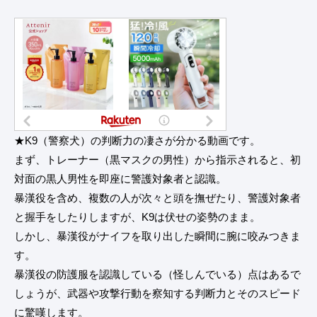
★K9（警察犬）の判断力の凄さが分かる動画です。
まず、トレーナー（黒マスクの男性）から指示されると、初
対面の黒人男性を即座に警護対象者と認識。
暴漢役を含め、複数の人が次々と頭を撫ぜたり、警護対象者
と握手をしたりしますが、K9は伏せの姿勢のまま。
しかし、暴漢役がナイフを取り出した瞬間に腕に咬みつきま
す。
暴漢役の防護服を認識している（怪しんでいる）点はあるで
しょうが、武器や攻撃行動を察知する判断力とそのスピード
に驚嘆します。