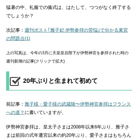
猛暑の中、礼服での儀式は、はたして、つつがなく終了する
でしょうか？
次記事：
週刊ポスト｢雅子妃 伊勢参拝の苦悩｣で分かる東宮
の問題点(1)
上の写真は、今年の3月に天皇皇后陛下が伊勢神宮を参拝された時の
週刊新潮の記事(クリックで拡大)
20年ぶりと生まれて初めて
前記事：
雅子様・愛子様の武蔵陵〜伊勢神宮参拝はフランス
への道？
に書いていますが、
伊勢神宮参拝は、皇太子さまは2008年以来6年ぶり、雅子さ
まは前回の式年遷宮以来の約20年ぶり、愛子さまはもちろん