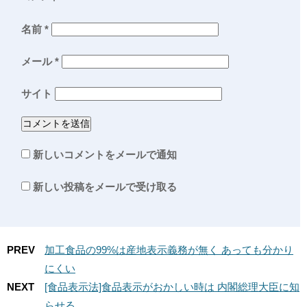
名前
*
メール
*
サイト
新しいコメントをメールで通知
新しい投稿をメールで受け取る
PREV
加工食品の99%は産地表示義務が無く あっても分かり
にくい
NEXT
[食品表示法]食品表示がおかしい時は 内閣総理大臣に知
らせる