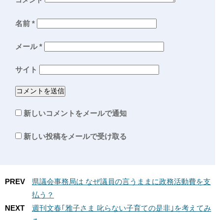
コメント
名前
*
メール
*
サイト
新しいコメントをメールで通知
新しい投稿をメールで受け取る
PREV
県議会事務局は なぜ議員の言うままに政務活動費を支
払う？
NEXT
週刊文春｢雅子さま 叱らない子育ての是非｣を考えてみ