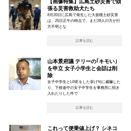
【画像特集】広島土砂災害で頑
張る災害救助犬たち
8月20日に広島で発生した大規模土砂災害
は、25日正午の時点で、まだ28人の方が行
方不明とな
記事を読む
山本景府議 テリーの｢キモい｣
を申立 女子小学生と会話は削
除
女子中学生とLINEをした挙げ句に威嚇した
り、下校途中の女子中学生を事務所に招き
入れたりした件で
記事を読む
これって便乗値上げ？ シネコ