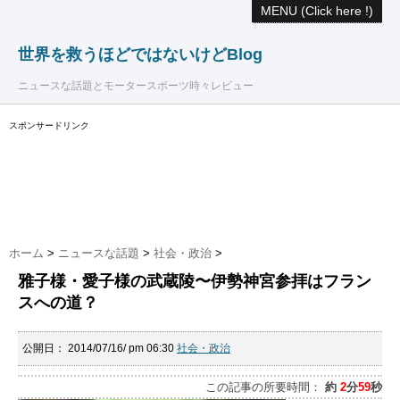
MENU (Click here !)
世界を救うほどではないけどBlog
ニュースな話題とモータースポーツ時々レビュー
スポンサードリンク
ホーム
>
ニュースな話題
>
社会・政治
>
雅子様・愛子様の武蔵陵〜伊勢神宮参拝はフラン
スへの道？
公開日：
2014/07/16/ pm 06:30
社会・政治
この記事の所要時間：
約
2
分
59
秒