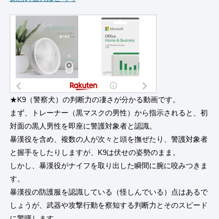
★K9（警察犬）の判断力の凄さが分かる動画です。
まず、トレーナー（黒マスクの男性）から指示されると、初
対面の黒人男性を即座に警護対象者と認識。
暴漢役を含め、複数の人が次々と頭を撫ぜたり、警護対象者
と握手をしたりしますが、K9は伏せの姿勢のまま。
しかし、暴漢役がナイフを取り出した瞬間に腕に咬みつきま
す。
暴漢役の防護服を認識している（怪しんでいる）点はあるで
しょうが、武器や攻撃行動を察知する判断力とそのスピード
に驚嘆します。