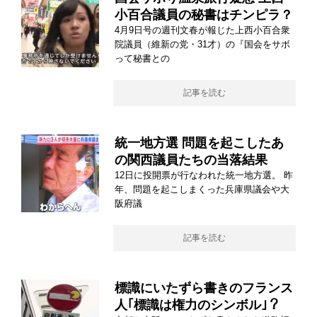
小百合議員の秘書はチンピラ？
4月9日号の週刊文春が報じた上西小百合衆
院議員（維新の党・31才）の『国会をサボ
って秘書との
記事を読む
統一地方選 問題を起こしたあ
の関西議員たちの当落結果
12日に投開票が行なわれた統一地方選。 昨
年、問題を起こしまくった兵庫県議会や大
阪府議
記事を読む
標識にいたずら書きのフランス
人｢標識は権力のシンボル｣？