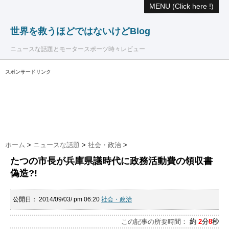
MENU (Click here !)
世界を救うほどではないけどBlog
ニュースな話題とモータースポーツ時々レビュー
スポンサードリンク
ホーム
>
ニュースな話題
>
社会・政治
>
たつの市長が兵庫県議時代に政務活動費の領収書
偽造?!
公開日：
2014/09/03/ pm 06:20
社会・政治
この記事の所要時間：
約
2
分
8
秒