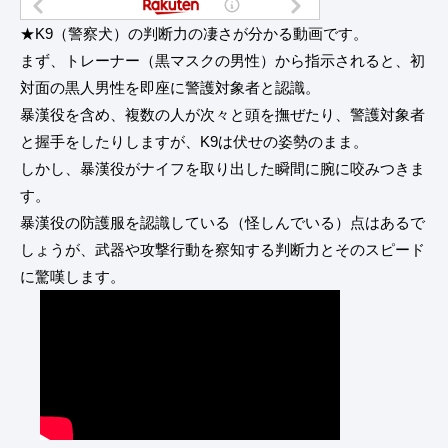
★K9（警察犬）の判断力の凄さが分かる動画です。
まず、トレーナー（黒マスクの男性）から指示されると、初
対面の黒人男性を即座に警護対象者と認識。
暴漢役を含め、複数の人が次々と頭を撫ぜたり、警護対象者
と握手をしたりしますが、K9は伏せの姿勢のまま。
しかし、暴漢役がナイフを取り出した瞬間に腕に咬みつきま
す。
暴漢役の防護服を認識している（怪しんでいる）点はあるで
しょうが、武器や攻撃行動を察知する判断力とそのスピード
に驚嘆します。