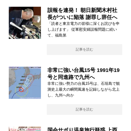
誤報を連発！ 朝日新聞木村社
長がついに陥落 謝罪し辞任へ
「読者と東京電力の皆様に深くお詫びを申
し上げます」 従軍慰安婦誤報問題に続い
て、福島第
記事を読む
非常に強い台風15号 1991年19
号と同進路で九州へ
非常に強い勢力の台風15号は、石垣島で観
測史上最大の瞬間風速を記録しながら北上
し、九州へ向か
記事を読む
国会サボり温泉旅行疑惑 上西