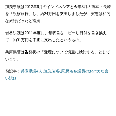
加茂県議は2012年6月のインドネシアと今年3月の熊本・長崎
を「視察旅行」し、約24万円を支出しましたが、実態は私的
な旅行だったと指摘。
岩谷県議は2011年度に、領収書をコピーし日付を書き換え
て、約31万円を不正に支出したというもの。
兵庫県警は告発状の「受理について慎重に検討する」として
います。
前記事：
兵庫県議4人 加茂,岩谷,原,梶谷各議員のおバカな言
い訳(1)