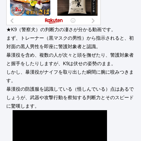
★K9（警察犬）の判断力の凄さが分かる動画です。
まず、トレーナー（黒マスクの男性）から指示されると、初
対面の黒人男性を即座に警護対象者と認識。
暴漢役を含め、複数の人が次々と頭を撫ぜたり、警護対象者
と握手をしたりしますが、K9は伏せの姿勢のまま。
しかし、暴漢役がナイフを取り出した瞬間に腕に咬みつきま
す。
暴漢役の防護服を認識している（怪しんでいる）点はあるで
しょうが、武器や攻撃行動を察知する判断力とそのスピード
に驚嘆します。