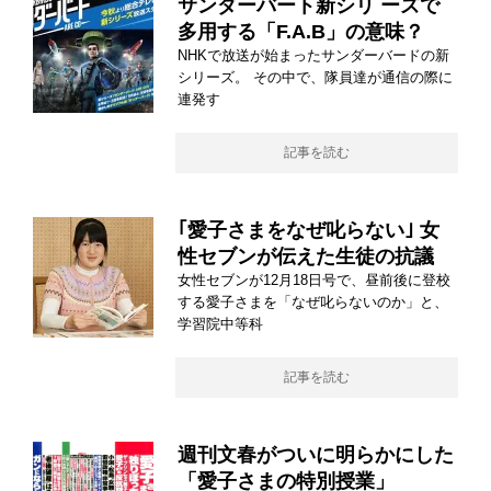
サンダーバート新シリ ーズで
多用する「F.A.B」の意味？
NHKで放送が始まったサンダーバードの新
シリーズ。 その中で、隊員達が通信の際に
連発す
記事を読む
｢愛子さまをなぜ叱らない｣ 女
性セブンが伝えた生徒の抗議
女性セブンが12月18日号で、昼前後に登校
する愛子さまを「なぜ叱らないのか」と、
学習院中等科
記事を読む
週刊文春がついに明らかにした
「愛子さまの特別授業」