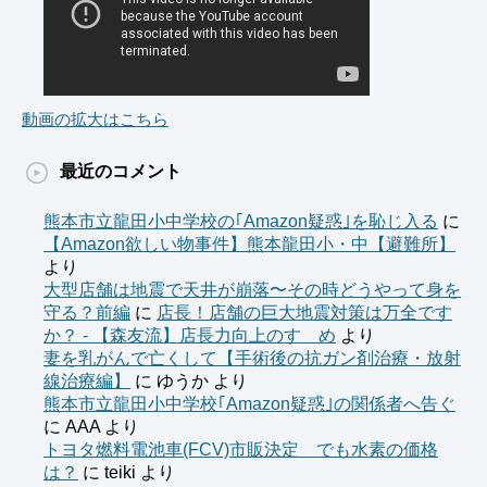
動画の拡大はこちら
最近のコメント
熊本市立龍田小中学校の｢Amazon疑惑｣を恥じ入る
に
【Amazon欲しい物事件】熊本龍田小・中【避難所】
より
大型店舗は地震で天井が崩落〜その時どうやって身を
守る？前編
に
店長！店舗の巨大地震対策は万全です
か？ - 【森友流】店長力向上のすゝめ
より
妻を乳がんで亡くして【手術後の抗ガン剤治療・放射
線治療編】
に
ゆうか
より
熊本市立龍田小中学校｢Amazon疑惑｣の関係者へ告ぐ
に
AAA
より
トヨタ燃料電池車(FCV)市販決定 でも水素の価格
は？
に
teiki
より