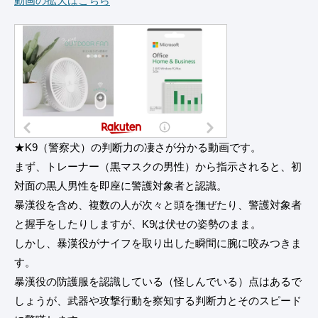
動画の拡大はこちら
★K9（警察犬）の判断力の凄さが分かる動画です。
まず、トレーナー（黒マスクの男性）から指示されると、初
対面の黒人男性を即座に警護対象者と認識。
暴漢役を含め、複数の人が次々と頭を撫ぜたり、警護対象者
と握手をしたりしますが、K9は伏せの姿勢のまま。
しかし、暴漢役がナイフを取り出した瞬間に腕に咬みつきま
す。
暴漢役の防護服を認識している（怪しんでいる）点はあるで
しょうが、武器や攻撃行動を察知する判断力とそのスピード