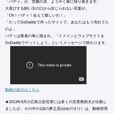
「バディ」が、苦難の末、ようやく家に帰り着きます。
大喜びする飼い主の口から信じられない言葉が。
「Oh！バディ！会えて嬉しいわ！」
「だってGoDaddyで作ったサイトで、あなたはもう売れてた
のよ」
バディは業者の車に積まれ、「ドメインとウェブサイトを
GoDaddyでゲットしよう」というメッセージで終わります。
動画の拡大はこちら
★2013年8月の広島土砂災害には多くの災害救助犬が出動し
ましたが、その中の1頭の夢之丞(ゆめのすけ）は、動物管理